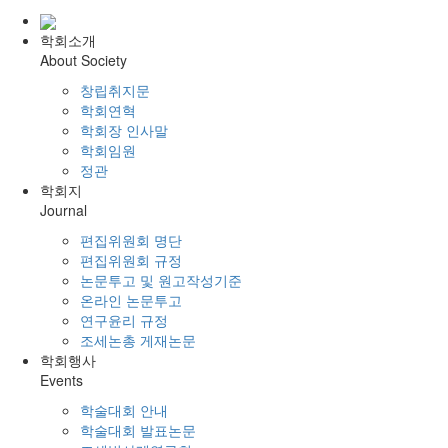
학회소개
About Society
창립취지문
학회연혁
학회장 인사말
학회임원
정관
학회지
Journal
편집위원회 명단
편집위원회 규정
논문투고 및 원고작성기준
온라인 논문투고
연구윤리 규정
조세논총 게재논문
학회행사
Events
학술대회 안내
학술대회 발표논문