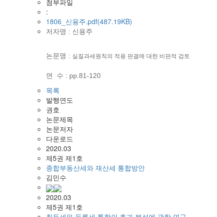
첨부파일
:
1806_신용주.pdf(487.19KB)
저자명 : 신용주
논문명 :
실질과세원칙의 적용 판결에 대한 비판적 검토
​​면 수 : pp.81-120
목록
발행연도
권호
논문제목
논문저자
다운로드
2020.03
제5권 제1호
종합부동산세와 재산세 통합방안
김민수
2020.03
제5권 제1호
취득세와 등록세 통합의 효과 분석에 관한 연구