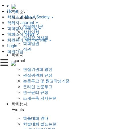
×
Home
학회소개
학회소개
About Society
About Society
학회지
Journal
창립취지문
학회행사
Events
학회연혁
학회소식
News
학회장 인사말
회원관리
Membership
학회임원
Login
정관
회원가입
학회지
☰
Journal
편집위원회 명단
편집위원회 규정
논문투고 및 원고작성기준
온라인 논문투고
연구윤리 규정
조세논총 게재논문
학회행사
Events
학술대회 안내
학술대회 발표논문