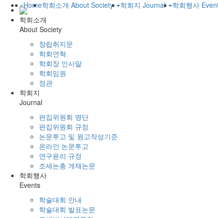
×
Home
학회소개
About Society
학회지
Journal
학회행사
Even
학회소개
About Society
창립취지문
학회연혁
학회장 인사말
학회임원
정관
학회지
Journal
편집위원회 명단
편집위원회 규정
논문투고 및 원고작성기준
온라인 논문투고
연구윤리 규정
조세논총 게재논문
학회행사
Events
학술대회 안내
학술대회 발표논문