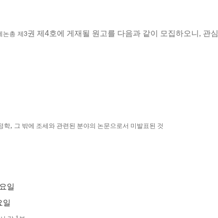
세논총 제
3
권 제
4
호에 게재될 원고를 다음과 같이 모집하오니
,
관심
,
정학
그 밖에 조세와 관련된 분야의 논문으로서 미발표된 것
일요일
요일