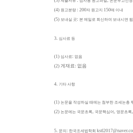
(3)
:
,
제출서류
심사용 원고파일
논문투고신청
(4)
: 200
150
원고분량
자 원고지
매 이내
(5)
:
보내실 곳
본 메일로 회신하여 보내시면 
3.
심사료 등
(1)
:
심사료
없음
(2) 게재료: 없음
4.
기타 사항
(1)
논문을 작성하실 때에는 첨부한 조세논총
(2)
,
,
논문에는 국문초록
국문핵심어
영문초록
5.
:
kstl2017@naver.c
문의
한국조세법학회