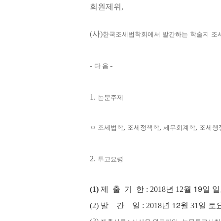
회원제위
,
한국조세법학회에서 발간하는 학술지 조
(
사
)
-
-
다 음
1.
논문주제
,
,
,
ㅇ
조세법학
조세정책학
세무회계학
조세행
2.
투고요령
월 19
(1)
제 출 기 한
: 2018
년 12
일 
년
12
(2)
발 간 일
: 2018
월
31
일 토