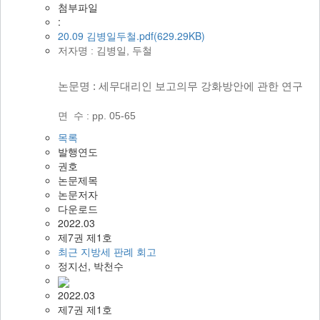
첨부파일
회
:
소
20.09 김병일두철.pdf(629.29KB)
식
News
저자명 :
김병일, 두철
회
논문명 : 세무대리인 보고의무 강화방안에 관한 연구
원
관
​​면 수 : pp. 05-65
리
Membership
목록
발행연도
권호
Login
논문제목
논문저자
회
다운로드
원
2022.03
가
제7권 제1호
입
최근 지방세 판례 회고
정지선, 박천수
2022.03
제7권 제1호