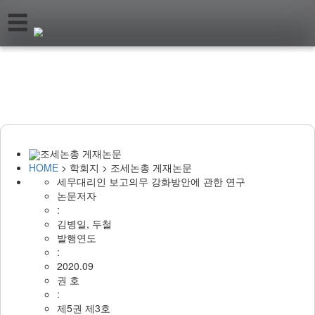
☰
Home
학
회
소
개
About
Society
조세논총 게재논문
학
HOME
> 학회지 > 조세논총 게재논문
회
세무대리인 보고의무 강화방안에 관한 연구
지
Journal
논문저자
:
김병일, 두철
학
발행연도
회
:
행
2020.09
사
Events
권 호
:
제5권 제3호
학