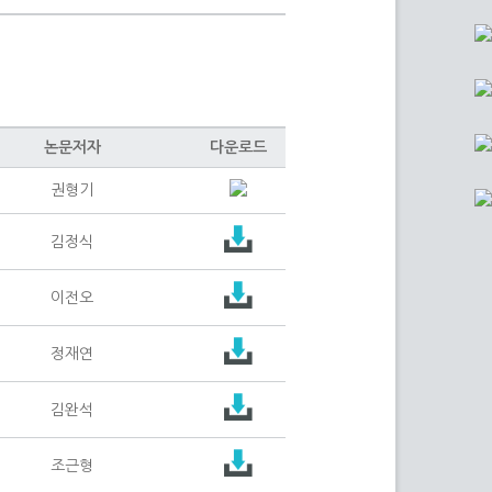
논문저자
다운로드
권형기
김정식
이전오
정재연
김완석
조근형