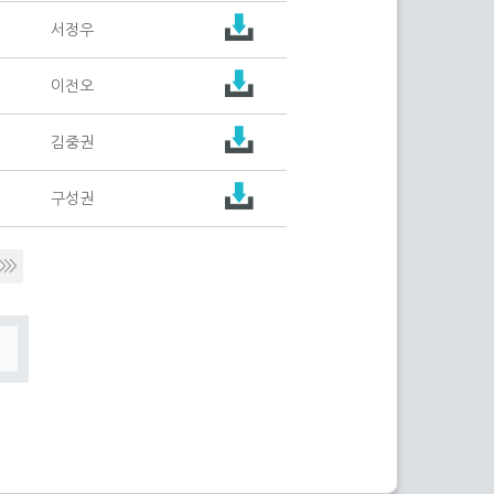
서정우
이전오
김중권
구성권
>>>