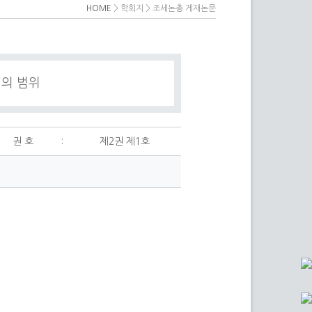
HOME
> 학회지 > 조세논총 게재논문
정의 범위
권 호
:
제2권 제1호