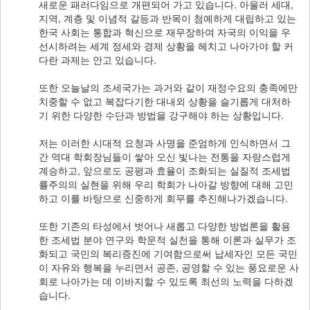
새로운 패러다임으로 개편되어 가고 있습니다. 아울러 세대,
회
지역, 계층 및 이념적 갈등과 반목이 첨예하게 대립하고 있는
소
한국 사회는 통합과 혁신으로 재무장하여 자국의 이익을 우
식
News
선시하려는 세계 정세와 경제 상황을 헤치고 나아가야 할 커
다란 과제는 안고 있습니다.
회
또한 오늘날의 조세국가는 과거와 같이 재정수요의 충족에만
원
치중할 수 없고 복잡다기한 대내외 상황을 슬기롭게 대처하
관
기 위한 다양한 수단과 방법을 강구해야 하는 상황입니다.
리
Membership
저는 이러한 시대적 요청과 사명을 준엄하게 인식하면서 그
간 역대 학회장님들이 쌓아 오신 빛나는 전통을 자랑스럽게
Login
계승하고, 앞으로도 공평과 효율이 조화되는 실질적 조세법
률주의의 실현을 위해 우리 학회가 나아갈 방향에 대해 고민
회
하고 이를 바탕으로 신중하게 회무를 추진해나가겠습니다.
원
가
또한 기존의 타성에서 벗어나 새롭고 다양한 방법론을 활용
입
한 조세법 분야 연구와 학문적 실천을 통해 이론과 실무가 조
화되고 국민의 복리증진에 기여함으로써 납세자인 모든 국민
이 자유와 행복을 누리면서 공존, 공영할 수 있는 풍요로운 사
회로 나아가는 데 이바지할 수 있도록 최선의 노력을 다하겠
습니다.