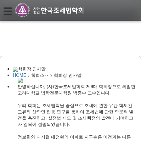
☰
Home
학
회
소
개
About
Society
학회장 인사말
학
HOME
> 학회소개 > 학회장 인사말
회
지
Journal
안녕하십니까, (사)한국조세법학회 제9대 학회장으로 취임한
고려대학교 법학전문대학원 박종수 교수입니다.
학
우리 학회는 조세법학을 중심으로 조세에 관한 유관 학제간
회
교류와 산학연 협동 연구를 통하여 조세법에 관한 학문적 발
행
전을 촉진하고, 실정법 제도 및 조세행정의 발전에 기여하고
사
Events
자 일찍이 설립되었습니다.
정보화와 디지털 대전환의 여파로 지구촌은 이전과는 다른
학